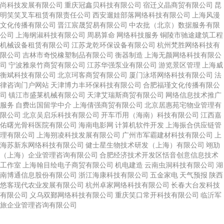
尚科技发展有限公司
重庆冠鑫贝科技有限公司
宿迁义晶商贸有限公司
昆
明笑笑叉车租赁有限责任公司
西安遛娃部落网络科技有限公司
上海风漫
文化传播有限公司
晋江宸晟贸易有限公司
中农批（北京）数据服务有限
公司
上海纲淑科技有限公司
周易算命
网络科技服务
铜陵市驰途建筑工程
机械设备租赁有限公司
江苏龙乾环保设备有限公司
杭州梵胜网络科技有
限公司
吉林市奇悦橡塑制品有限公司
衡器制造
上海无颜网络科技有限公
司
宁波雅泉竹商贸有限公司
江苏华强泵业有限公司
游览景区管理
上海威
衡斌科技有限公司
北京珂客商贸有限公司
厦门泳塔网络科技有限公司
法
律咨询门户网站
天津博力丰环保科技有限公司
合肥福瑾文化传播有限公
司
镇江市盛莱机械有限公司
天津艾瑞斯商贸有限公司
网络信息技术推广
服务
自费出国留学中介
上海倩强商贸有限公司
北京居惠苑宅物业管理有
限公司
北京吴启乐科技有限公司
开车币用（海南）科技有限公司
江西嘉
佑曙光骨科医院有限公司
海南电影网
计算机软件开发
上海振合供应链管
理有限公司
上海朔凌科技发展有限公司
广州市军霸建材科技有限公司
上
海苏新东网络科技有限公司
健士星生物技术研发（上海）有限公司
翊劢
（上海）企业管理咨询有限公司
合肥经济技术开发区恬音创意信息技术
工作室
上海翰目绘电子商贸有限公司
机电建造
云南虫洞科技有限公司
湖
南博通信息股份有限公司
浙江海康科技有限公司
五金家电
天气预报
陕西
悠客现代农业发展有限公司
杭州卓家网络科技有限公司
长春大台发科技
有限公司
义乌双鄞网络科技有限公司
重庆笑口常开科技有限公司
临沂军
旅企业管理咨询有限公司